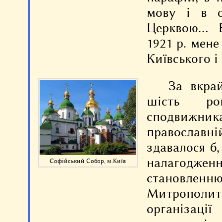
мову і в ор
Церквою… В
1921 р. мен
Київського і 
За вкра
шість ро
сподвижник
православн
здавалося б
налагоджен
Софійський Собор, м.Київ
становлен
Митрополит
організації