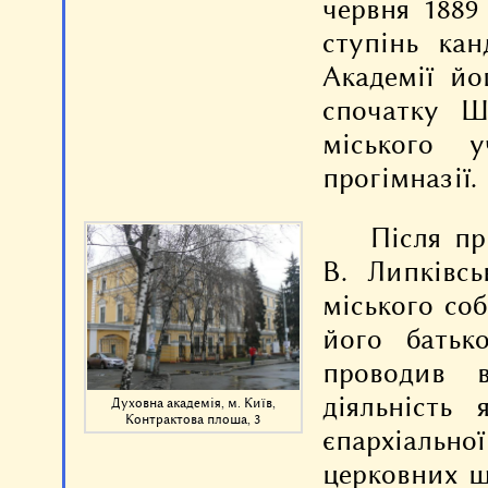
червня 1889
ступінь кан
Академії йо
спочатку Ш
міського у
прогімназії.
Після пр
В. Липківсь
міського со
його батьк
проводив в
діяльність 
Духовна академія, м. Київ,
Контрактова плоша, 3
єпархіаль
церковних ш