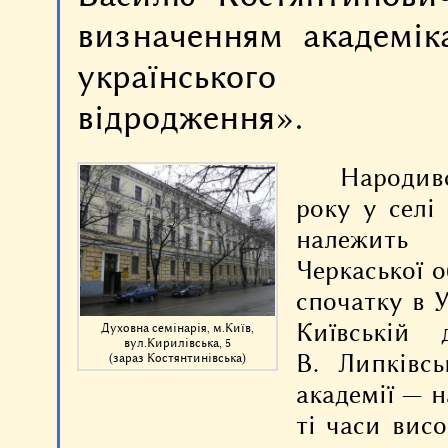
визначенням академік
українського рел
відродження».
Народивс
року у селі
належить 
Черкаської о
спочатку в У
Київській 
Духовна семінарія, м.Київ,
вул.Кирилівська, 5
В. Липківсь
(зараз Костянтинівська)
академії — н
ті часи вис