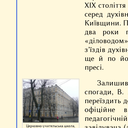
XIX століття
серед духів
Київщини. П
два роки п
«діловодом»
з'їздів духі
ще й по йо
пресі.
Залишив
спогади, В.
переїздить д
офіційне 
педагогічн
завідувача (
Церковно-учительська школа,