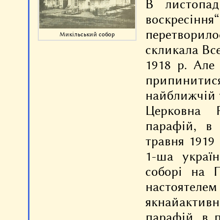
В листопад
воскресіння
перетворилос
Микільський собор
скликала Вс
1918 р. Але
припинити
найближчій у
Церковна Р
парафій, в
травня 1919 
1­-ша укра
соборі на П
настоятел
якнайактивн
парафій, в 