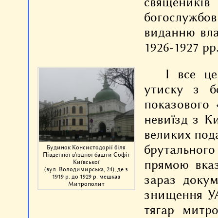
священиків
богослужбови
виданню вла
1926-1927 рр
І все ц
утиску з б
показового 
невиїзд з К
великих пода
брутального 
Будинок Консистодорії біля
Південної в'їздної башти Софії
прямою вказ
Київської
(вул. Володимирська, 24), де з
зараз докум
1919 р. до 1929 р. мешкав
Митрополит
знищення УА
тягар митро