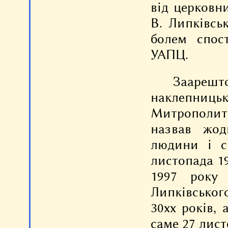
від церковн
В. Липківсь
болем спос
УАПЦ.
Зааре
наклепниц
Митрополита
назвав жод
людини і св
листопада 19
1997 року
Липківськог
30хх років, 
саме 27 лист