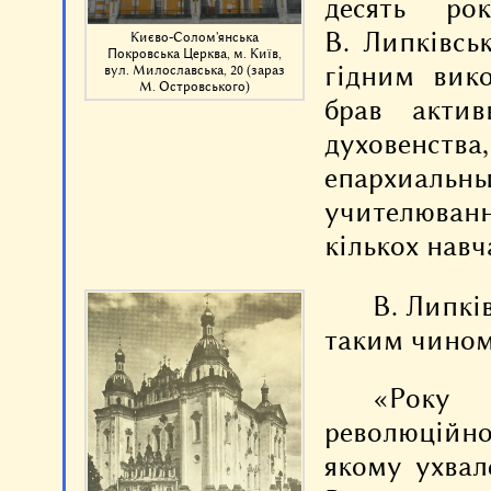
десять ро
В. Липківсь
Києво-Солом'янська
Покровська Церква, м. Київ,
гідним вико
вул. Милославська, 20 (зараз
М. Островського)
брав актив
духовенства
епархиаль
учителюван
кількох навч
В. Липкі
таким чином
«Року
революційно
якому ухвал