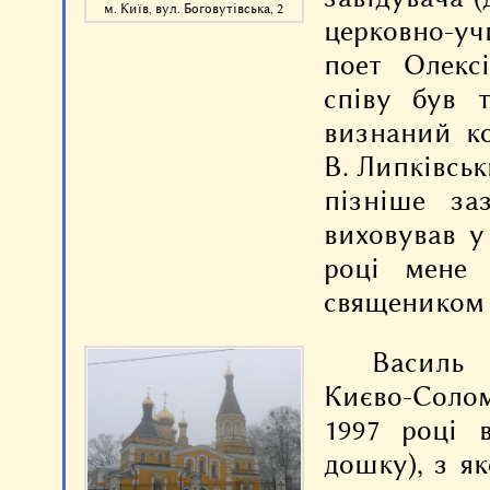
м. Київ, вул. Боговутівська, 2
церковно-у
поет Олекс
співу був 
визнаний к
В. Липківськ
пізніше за
виховував у
році мене 
священиком 
Василь 
Києво-Солом'
1997 році в
дошку), з я